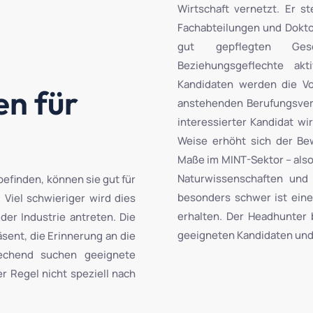
Wirtschaft vernetzt. Er 
Fachabteilungen und Doktor
gut gepflegten Gesc
Beziehungsgeflechte akt
Kandidaten werden die Vo
en für
anstehenden Berufungsverf
interessierter Kandidat wi
Weise erhöht sich der Be
Maße im MINT-Sektor – als
Naturwissenschaften un
efinden, können sie gut für
besonders schwer ist eine
 Viel schwieriger wird dies
erhalten. Der Headhunter
 der Industrie antreten. Die
geeigneten Kandidaten und 
sent, die Erinnerung an die
echend suchen geeignete
r Regel nicht speziell nach